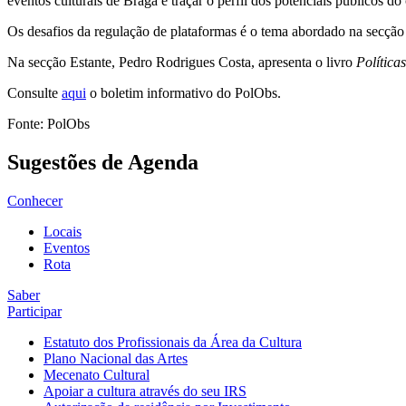
eventos culturais de Braga e traçar o perfil dos potenciais públicos do
Os desafios da regulação de plataformas é o tema abordado na secçã
Na secção Estante, Pedro Rodrigues Costa, apresenta o livro
Política
Consulte
aqui
o boletim informativo do PolObs.
Fonte: PolObs
Sugestões de Agenda
Conhecer
Locais
Eventos
Rota
Saber
Participar
Estatuto dos Profissionais da Área da Cultura
Plano Nacional das Artes
Mecenato Cultural
Apoiar a cultura através do seu IRS