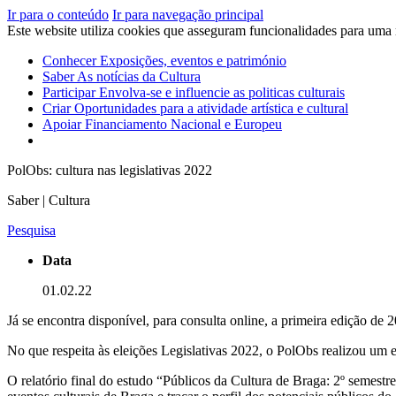
Ir para o conteúdo
Ir para navegação principal
Este website utiliza cookies que asseguram funcionalidades para uma
Conhecer
Exposições, eventos e património
Saber
As notícias da Cultura
Participar
Envolva-se e influencie as politicas culturais
Criar
Oportunidades para a atividade artística e cultural
Apoiar
Financiamento Nacional e Europeu
PolObs: cultura nas legislativas 2022
Saber | Cultura
Pesquisa
Data
01.02.22
Já se encontra disponível, para consulta online, a primeira edição d
No que respeita às eleições Legislativas 2022, o PolObs realizou um es
O relatório final do estudo “Públicos da Cultura de Braga: 2º semestr