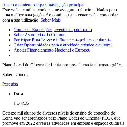
Ir para o conteúdo
Ir para navegação principal
Este website utiliza cookies que asseguram funcionalidades para
uma melhor navegação. Ao continuar a navegar está a concordar
com a sua utilização.
Saber Mais
Conhecer
Exposições, eventos e património
Saber
As notícias da Cultura
Participar
Envolva-se e influencie as politicas culturais
Criar
Oportunidades para a atividade artística e cultural
Apoiar
Financiamento Nacional e Europeu
Plano Local de Cinema de Leiria promove literacia cinematográfica
Saber | Cinema
Pesquisa
Data
15.02.22
Catorze mil alunos de diversos níveis de ensino do concelho de
Leiria vão ser abrangidos pelo Plano Local de Cinema (PLC), que
promove em 2022 diversas atividades em escolas e espaços culturais