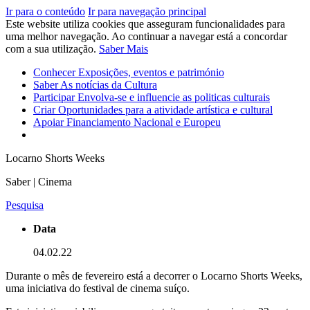
Ir para o conteúdo
Ir para navegação principal
Este website utiliza cookies que asseguram funcionalidades para
uma melhor navegação. Ao continuar a navegar está a concordar
com a sua utilização.
Saber Mais
Conhecer
Exposições, eventos e património
Saber
As notícias da Cultura
Participar
Envolva-se e influencie as politicas culturais
Criar
Oportunidades para a atividade artística e cultural
Apoiar
Financiamento Nacional e Europeu
Locarno Shorts Weeks
Saber | Cinema
Pesquisa
Data
04.02.22
Durante o mês de fevereiro está a decorrer o Locarno Shorts Weeks,
uma iniciativa do festival de cinema suíço.