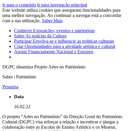
Ir para o conteúdo
Ir para navegação principal
Este website utiliza cookies que asseguram funcionalidades para
uma melhor navegação. Ao continuar a navegar está a concordar
com a sua utilização.
Saber Mais
Conhecer
Exposições, eventos e património
Saber
As notícias da Cultura
Participar
Envolva-se e influencie as politicas culturais
Criar
Oportunidades para a atividade artística e cultural
Apoiar
Financiamento Nacional e Europeu
DGPC dinamiza Projeto Artes no Património
Saber | Património
Pesquisa
Data
16.02.22
O projeto “Artes no Património” da Direção Geral do Património
Cultural (DGPC) visa reforçar a relação e incentivar e alargar a
colaboração entre as Escolas de Ensino Artístico e os Museus,