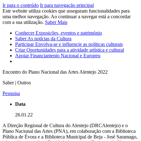
Ir para o conteúdo
Ir para navegação principal
Este website utiliza cookies que asseguram funcionalidades para
uma melhor navegação. Ao continuar a navegar está a concordar
com a sua utilização.
Saber Mais
Conhecer
Exposições, eventos e património
Saber
As notícias da Cultura
Participar
Envolva-se e influencie as politicas culturais
Criar
Oportunidades para a atividade artística e cultural
Apoiar
Financiamento Nacional e Europeu
Encontro do Plano Nacional das Artes Alentejo 2022
Saber | Outros
Pesquisa
Data
26.01.22
A Direção Regional de Cultura do Alentejo (DRCAlentejo) e o
Plano Nacional das Artes (PNA), em colaboração com a Biblioteca
Pública de Évora e a Biblioteca Municipal de Beja - José Saramago,