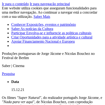
Ir para o conteúdo
Ir para navegação principal
Este website utiliza cookies que asseguram funcionalidades para
uma melhor navegação. Ao continuar a navegar está a concordar
com a sua utilização.
Saber Mais
Conhecer
Exposições, eventos e património
Saber
As notícias da Cultura
Participar
Envolva-se e influencie as politicas culturais
Criar
Oportunidades para a atividade artística e cultural
Apoiar
Financiamento Nacional e Europeu
Produções portuguesas de Jorge Jácome e Nicolas Bouchez no
Festival de Berlim
Saber | Cinema
Pesquisa
Data
15.12.21
Os filmes
"Super Natural"
, do realizador português Jorge Jácome, e
"Nada para ver aqui"
, de Nicolas Bouchez, com coprodução