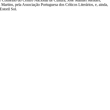
nde Conselho do Centro Nacional de Cultura, José Manuel Mendes,
Martins, pela Associação Portuguesa dos Críticos Literários, e, ainda,
storil Sol.