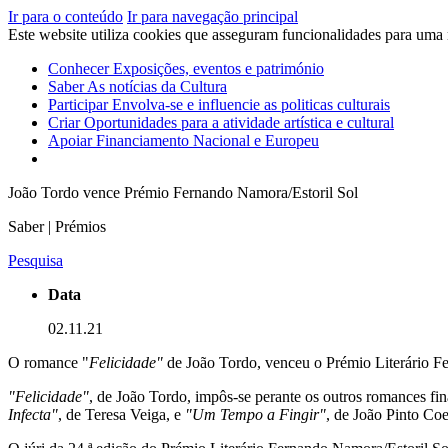
Ir para o conteúdo
Ir para navegação principal
Este website utiliza cookies que asseguram funcionalidades para uma
Conhecer
Exposições, eventos e património
Saber
As notícias da Cultura
Participar
Envolva-se e influencie as politicas culturais
Criar
Oportunidades para a atividade artística e cultural
Apoiar
Financiamento Nacional e Europeu
João Tordo vence Prémio Fernando Namora/Estoril Sol
Saber | Prémios
Pesquisa
Data
02.11.21
O romance "
Felicidade"
de João Tordo, venceu o Prémio Literário Fe
"Felicidade"
, de João Tordo, impôs-se perante os outros romances fin
Infecta"
, de Teresa Veiga, e
"Um Tempo a Fingir"
, de João Pinto Coe