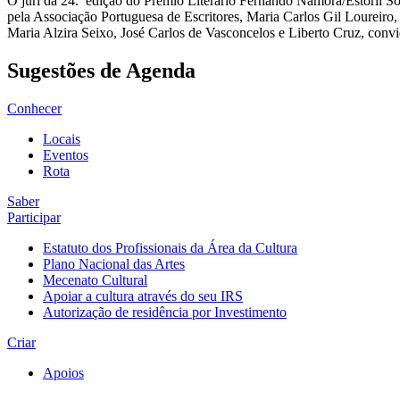
O júri da 24.ª edição do Prémio Literário Fernando Namora/Estoril S
pela Associação Portuguesa de Escritores, Maria Carlos Gil Loureiro, 
Maria Alzira Seixo, José Carlos de Vasconcelos e Liberto Cruz, convid
Sugestões de Agenda
Conhecer
Locais
Eventos
Rota
Saber
Participar
Estatuto dos Profissionais da Área da Cultura
Plano Nacional das Artes
Mecenato Cultural
Apoiar a cultura através do seu IRS
Autorização de residência por Investimento
Criar
Apoios