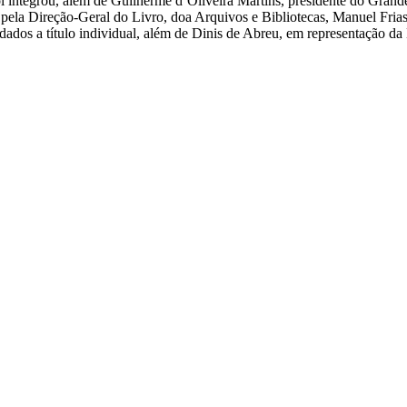
ol integrou, além de Guilherme d`Oliveira Martins, presidente do Gra
pela Direção-Geral do Livro, doa Arquivos e Bibliotecas, Manuel Frias 
ados a título individual, além de Dinis de Abreu, em representação da E