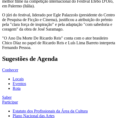
melhor filme na competição internacional do Festival Efebo D'Oro,
em Palermo (Itália).
O júri do festival, liderado por Egle Palazzolo (presidente do Centro
de Pesquisa de Ficção e Cinema), justificou a atribuição do prémio
pela "clara força de inspiração" e pela adaptação "com sabedoria e
coragem" da obra de José Saramago.
"O Ano Da Morte De Ricardo Reis" conta com o ator brasileiro
Chico Díaz no papel de Ricardo Reis e Luís Lima Barreto interpreta
Fernando Pessoa.
Sugestões de Agenda
Conhecer
Locais
Eventos
Rota
Saber
Participar
Estatuto dos Profissionais da Área da Cultura
Plano Nacional das Artes