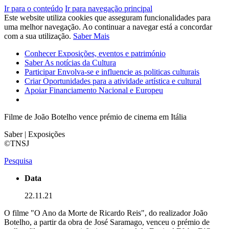
Ir para o conteúdo
Ir para navegação principal
Este website utiliza cookies que asseguram funcionalidades para
uma melhor navegação. Ao continuar a navegar está a concordar
com a sua utilização.
Saber Mais
Conhecer
Exposições, eventos e património
Saber
As notícias da Cultura
Participar
Envolva-se e influencie as politicas culturais
Criar
Oportunidades para a atividade artística e cultural
Apoiar
Financiamento Nacional e Europeu
Filme de João Botelho vence prémio de cinema em Itália
Saber | Exposições
©TNSJ
Pesquisa
Data
22.11.21
O filme "O Ano da Morte de Ricardo Reis", do realizador João
Botelho, a partir da obra de José Saramago, venceu o prémio de