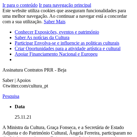
Ir para o conteúdo
Ir para navegação principal
Este website utiliza cookies que asseguram funcionalidades para
uma melhor navegação. Ao continuar a navegar está a concordar
com a sua utilização.
Saber Mais
Conhecer
Exposições, eventos e património
Saber
As notícias da Cultura
Participar
Envolva-se e influencie as politicas culturais
Criar
Oportunidades para a atividade artística e cultural
Apoiar
Financiamento Nacional e Europeu
Assinatura Contratos PRR - Beja
Saber | Apoios
©twitter.com/cultura_pt
Pesquisa
Data
25.11.21
A Ministra da Cultura, Graça Fonseca, e a Secretária de Estado
Adjunta e do Património Cultural, Ângela Ferreira, participaram no