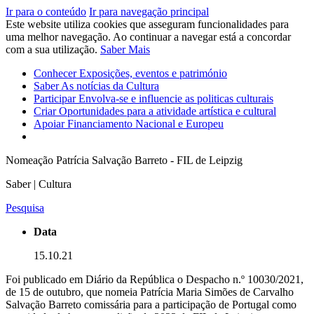
Ir para o conteúdo
Ir para navegação principal
Este website utiliza cookies que asseguram funcionalidades para
uma melhor navegação. Ao continuar a navegar está a concordar
com a sua utilização.
Saber Mais
Conhecer
Exposições, eventos e património
Saber
As notícias da Cultura
Participar
Envolva-se e influencie as politicas culturais
Criar
Oportunidades para a atividade artística e cultural
Apoiar
Financiamento Nacional e Europeu
Nomeação Patrícia Salvação Barreto - FIL de Leipzig
Saber | Cultura
Pesquisa
Data
15.10.21
Foi publicado em Diário da República o Despacho n.º 10030/2021,
de 15 de outubro, que nomeia Patrícia Maria Simões de Carvalho
Salvação Barreto comissária para a participação de Portugal como