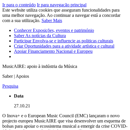
Ir para o conteúdo
Ir para navegação principal
Este website utiliza cookies que asseguram funcionalidades para
uma melhor navegação. Ao continuar a navegar está a concordar
com a sua utilização.
Saber Mais
Conhecer
Exposições, eventos e património
Saber
As notícias da Cultura
Participar
Envolva-se e influencie as politicas culturais
Criar
Oportunidades para a atividade artística e cultural
Apoiar
Financiamento Nacional e Europeu
MusicAIRE: apoio à indústria da Música
Saber | Apoios
Pesquisa
Data
27.10.21
O Inova+ e o European Music Council (EMC) lançaram o novo
projecto europeu MusicAIRE que visa desenvolver um esquema de
bolsas para apoiar o ecossistema musical a emergir da crise COVID-