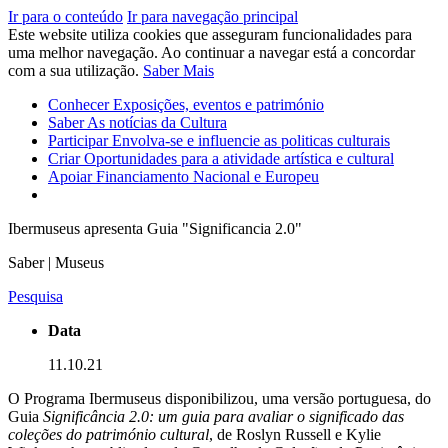
Ir para o conteúdo
Ir para navegação principal
Este website utiliza cookies que asseguram funcionalidades para
uma melhor navegação. Ao continuar a navegar está a concordar
com a sua utilização.
Saber Mais
Conhecer
Exposições, eventos e património
Saber
As notícias da Cultura
Participar
Envolva-se e influencie as politicas culturais
Criar
Oportunidades para a atividade artística e cultural
Apoiar
Financiamento Nacional e Europeu
Ibermuseus apresenta Guia "Significancia 2.0"
Saber | Museus
Pesquisa
Data
11.10.21
O Programa Ibermuseus disponibilizou, uma versão portuguesa, do
Guia
Significância 2.0: um guia para avaliar o significado das
coleções do património cultural
, de Roslyn Russell e Kylie