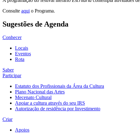
A programação do festival literário
Escritaria
contempla atividades ded
Consulte
aqui
o Programa.
Sugestões de Agenda
Conhecer
Locais
Eventos
Rota
Saber
Participar
Estatuto dos Profissionais da Área da Cultura
Plano Nacional das Artes
Mecenato Cultural
Apoiar a cultura através do seu IRS
Autorização de residência por Investimento
Criar
Apoios