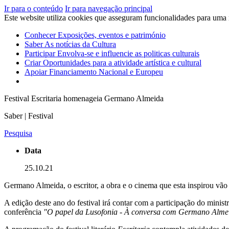
Ir para o conteúdo
Ir para navegação principal
Este website utiliza cookies que asseguram funcionalidades para uma
Conhecer
Exposições, eventos e património
Saber
As notícias da Cultura
Participar
Envolva-se e influencie as politicas culturais
Criar
Oportunidades para a atividade artística e cultural
Apoiar
Financiamento Nacional e Europeu
Festival Escritaria homenageia Germano Almeida
Saber | Festival
Pesquisa
Data
25.10.21
Germano Almeida, o escritor, a obra e o cinema que esta inspirou vão es
A edição deste ano do festival irá contar com a participação do min
conferência
"O papel da Lusofonia - À conversa com Germano Almei