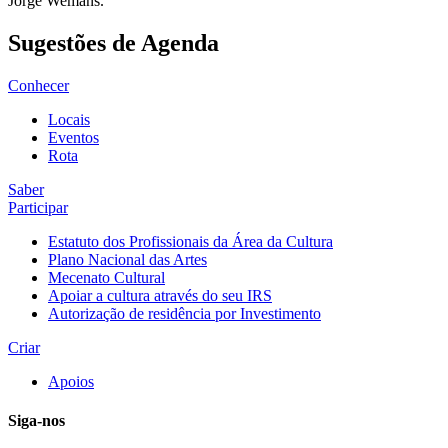
Jorge Wemans.
Sugestões de Agenda
Conhecer
Locais
Eventos
Rota
Saber
Participar
Estatuto dos Profissionais da Área da Cultura
Plano Nacional das Artes
Mecenato Cultural
Apoiar a cultura através do seu IRS
Autorização de residência por Investimento
Criar
Apoios
Siga-nos