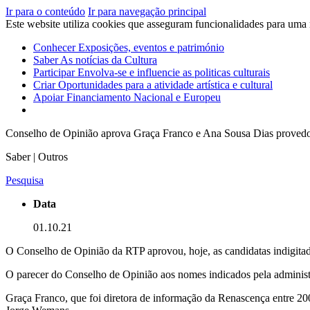
Ir para o conteúdo
Ir para navegação principal
Este website utiliza cookies que asseguram funcionalidades para uma
Conhecer
Exposições, eventos e património
Saber
As notícias da Cultura
Participar
Envolva-se e influencie as politicas culturais
Criar
Oportunidades para a atividade artística e cultural
Apoiar
Financiamento Nacional e Europeu
Conselho de Opinião aprova Graça Franco e Ana Sousa Dias proved
Saber | Outros
Pesquisa
Data
01.10.21
O Conselho de Opinião da RTP aprovou, hoje, as candidatas indigita
O parecer do Conselho de Opinião aos nomes indicados pela administr
Graça Franco, que foi diretora de informação da Renascença entre 200