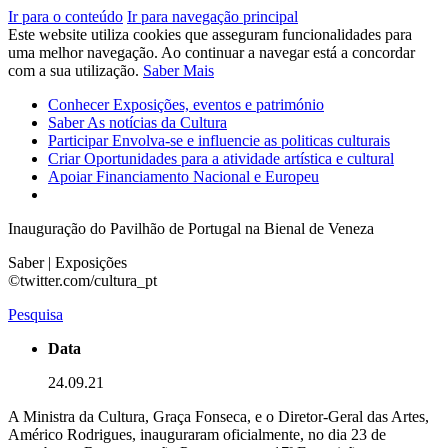
Ir para o conteúdo
Ir para navegação principal
Este website utiliza cookies que asseguram funcionalidades para
uma melhor navegação. Ao continuar a navegar está a concordar
com a sua utilização.
Saber Mais
Conhecer
Exposições, eventos e património
Saber
As notícias da Cultura
Participar
Envolva-se e influencie as politicas culturais
Criar
Oportunidades para a atividade artística e cultural
Apoiar
Financiamento Nacional e Europeu
Inauguração do Pavilhão de Portugal na Bienal de Veneza
Saber | Exposições
©twitter.com/cultura_pt
Pesquisa
Data
24.09.21
A Ministra da Cultura, Graça Fonseca, e o Diretor-Geral das Artes,
Américo Rodrigues, inauguraram oficialmente, no dia 23 de