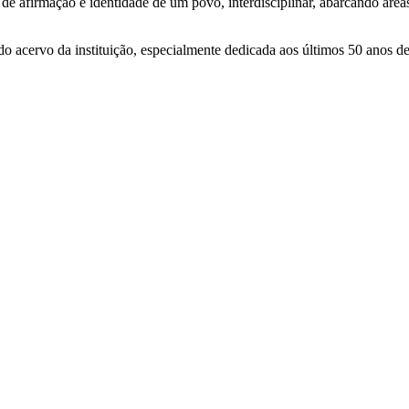
de afirmação e identidade de um povo, interdisciplinar, abarcando áreas
do acervo da instituição, especialmente dedicada aos últimos 50 anos 