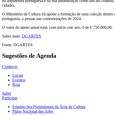
da arquitetura portuguesa e na sua dinamização como um ato cultural, 
cidades,
O Ministério da Cultura irá apoiar a formação de uma coleção dentro 
portuguesa, a pensar nas comemorações de 2024.
O valor do apoio anual total, com início este ano, é de € 750.000,00.
Saber mais:
DGARTES
Fonte: DGARTES
Sugestões de Agenda
Conhecer
Locais
Eventos
Rota
Saber
Participar
Estatuto dos Profissionais da Área da Cultura
Plano Nacional das Artes