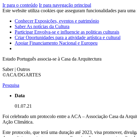
Ir para o conteúdo
Ir para navegação principal
Este website utiliza cookies que asseguram funcionalidades para uma
Conhecer
Exposições, eventos e património
Saber
As notícias da Cultura
Participar
Envolva-se e influencie as politicas culturais
Criar
Oportunidades para a atividade artística e cultural
Apoiar
Financiamento Nacional e Europeu
Estado Português associa-se à Casa da Arquitectura
Saber | Outros
©ACA/DGARTES
Pesquisa
Data
01.07.21
Foi celebrado um protocolo entre a ACA – Associação Casa da Arquite
Ação Climática.
Este protocolo, que terá uma duração até 2023, visa promover, divulga