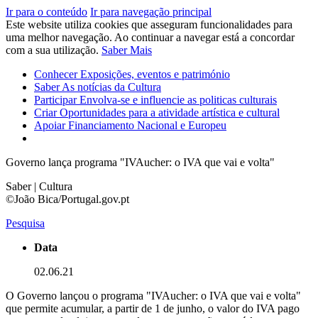
Ir para o conteúdo
Ir para navegação principal
Este website utiliza cookies que asseguram funcionalidades para
uma melhor navegação. Ao continuar a navegar está a concordar
com a sua utilização.
Saber Mais
Conhecer
Exposições, eventos e património
Saber
As notícias da Cultura
Participar
Envolva-se e influencie as politicas culturais
Criar
Oportunidades para a atividade artística e cultural
Apoiar
Financiamento Nacional e Europeu
Governo lança programa "IVAucher: o IVA que vai e volta"
Saber | Cultura
©João Bica/Portugal.gov.pt
Pesquisa
Data
02.06.21
O Governo lançou o programa "IVAucher: o IVA que vai e volta"
que permite acumular, a partir de 1 de junho, o valor do IVA pago