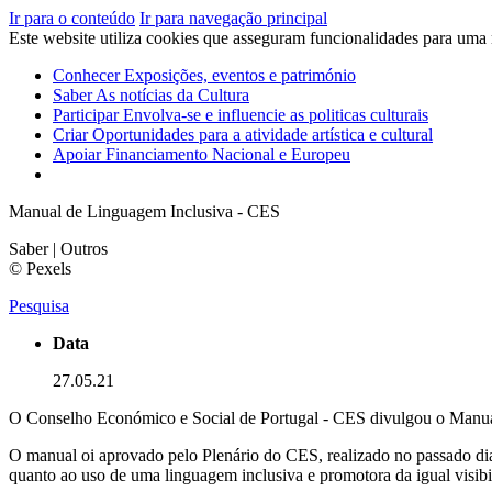
Ir para o conteúdo
Ir para navegação principal
Este website utiliza cookies que asseguram funcionalidades para uma
Conhecer
Exposições, eventos e património
Saber
As notícias da Cultura
Participar
Envolva-se e influencie as politicas culturais
Criar
Oportunidades para a atividade artística e cultural
Apoiar
Financiamento Nacional e Europeu
Manual de Linguagem Inclusiva - CES
Saber | Outros
© Pexels
Pesquisa
Data
27.05.21
O Conselho Económico e Social de Portugal - CES divulgou o Manual
O manual oi aprovado pelo Plenário do CES, realizado no passado dia 
quanto ao uso de uma linguagem inclusiva e promotora da igual visibi