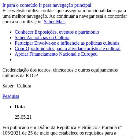
Ir para o conteúdo
Ir para navegação principal
Este website utiliza cookies que asseguram funcionalidades para
uma melhor navegação. Ao continuar a navegar está a concordar
com a sua utilização.
Saber Mais
Conhecer
Exposições, eventos e património
Saber
As notícias da Cultura
Participar
Envolva-se e influencie as politicas culturais
Criar
Oportunidades para a atividade artística e cultural
Apoiar
Financiamento Nacional e Europeu
Credenciação dos teatros, cineteatros e outros equipamentos
culturais da RTCP
Saber | Cultura
Pesquisa
Data
25.05.21
Foi publicado em Diário da República Eletrónico a Portaria nº
106/2021 de 25 de maio que estabelece os requisitos para a