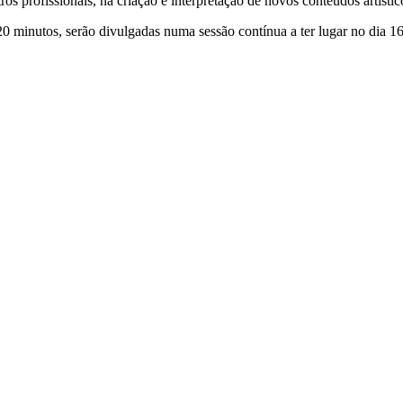
tros profissionais, na criação e interpretação de novos conteúdos artísti
0 minutos, serão divulgadas numa sessão contínua a ter lugar no dia 1