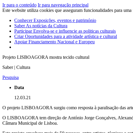
Ir para o conteúdo
Ir para navegação principal
Este website utiliza cookies que asseguram funcionalidades para uma
Conhecer
Exposições, eventos e património
Saber
As notícias da Cultura
Participar
Envolva-se e influencie as politicas culturais
Criar
Oportunidades para a atividade artística e cultural
Apoiar
Financiamento Nacional e Europeu
Projeto LISBOAGORA mostra tecido cultural
Saber | Cultura
Pesquisa
Data
12.03.21
O projeto LISBOAGORA surgiu como resposta à paralisação das artes p
O LISBOAGORA tem direção de António Jorge Gonçalves, Alexandre Al
Câmara Municipal de Lisboa.