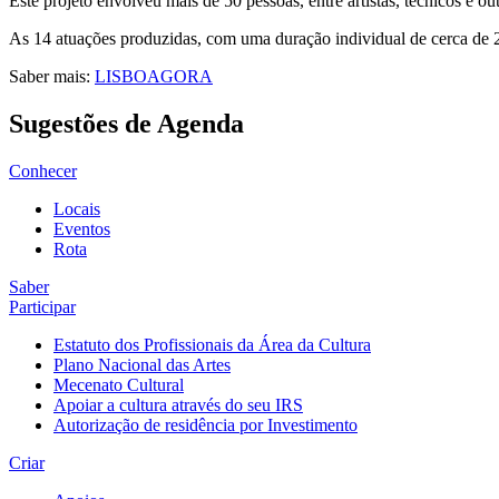
Este projeto envolveu mais de 50 pessoas, entre artistas, técnicos e ou
As 14 atuações produzidas, com uma duração individual de cerca de 2
Saber mais:
LISBOAGORA
Sugestões de Agenda
Conhecer
Locais
Eventos
Rota
Saber
Participar
Estatuto dos Profissionais da Área da Cultura
Plano Nacional das Artes
Mecenato Cultural
Apoiar a cultura através do seu IRS
Autorização de residência por Investimento
Criar