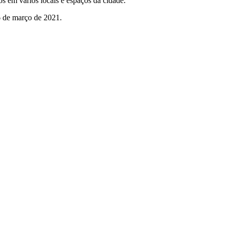
cos em vários locais e espaços da cidade.
6 de março de 2021.