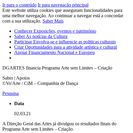
Ir para o conteúdo
Ir para navegação principal
Este website utiliza cookies que asseguram funcionalidades para
uma melhor navegação. Ao continuar a navegar está a concordar
com a sua utilização.
Saber Mais
Conhecer
Exposições, eventos e património
Saber
As notícias da Cultura
Participar
Envolva-se e influencie as politicas culturais
Criar
Oportunidades para a atividade artística e cultural
Apoiar
Financiamento Nacional e Europeu
DGARTES financia Programa Arte sem Limites – Criação
Saber | Apoios
©Vo'Arte / CiM – Companhia de Dança
Pesquisa
Data
02.03.21
A Direção Geral das Artes já divulgou os resultados finais do
Programa Arte sem Limites – Criação.