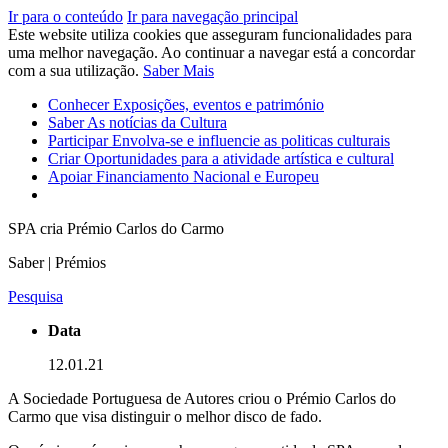
Ir para o conteúdo
Ir para navegação principal
Este website utiliza cookies que asseguram funcionalidades para
uma melhor navegação. Ao continuar a navegar está a concordar
com a sua utilização.
Saber Mais
Conhecer
Exposições, eventos e património
Saber
As notícias da Cultura
Participar
Envolva-se e influencie as politicas culturais
Criar
Oportunidades para a atividade artística e cultural
Apoiar
Financiamento Nacional e Europeu
SPA cria Prémio Carlos do Carmo
Saber | Prémios
Pesquisa
Data
12.01.21
A Sociedade Portuguesa de Autores criou o Prémio Carlos do
Carmo que visa distinguir o melhor disco de fado.