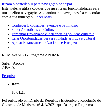
Ir para o conteúdo
Ir para navegação principal
Este website utiliza cookies que asseguram funcionalidades para
uma melhor navegação. Ao continuar a navegar está a concordar
com a sua utilização.
Saber Mais
Conhecer
Exposições, eventos e património
Saber
As notícias da Cultura
Participar
Envolva-se e influencie as politicas culturais
Criar
Oportunidades para a atividade artística e cultural
Apoiar
Financiamento Nacional e Europeu
RCM 4-A/2021 - Programa APOIAR
Saber | Apoios
©Pexels
Pesquisa
Data
18.01.21
Foi publicado em Diário da República Eletrónico a Resolução do
Conselho de Ministros nº 4-A/2021 que "alarga o Programa