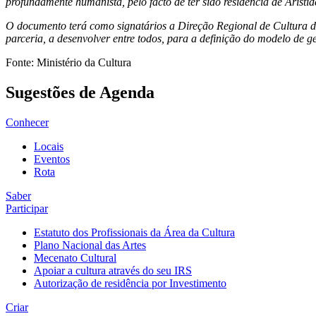
profundamente humanista, pelo facto de ter sido residência de Arist
O documento terá como signatários a Direção Regional de Cultura do
parceria, a desenvolver entre todos, para a definição do modelo de
Fonte: Ministério da Cultura
Sugestões de Agenda
Conhecer
Locais
Eventos
Rota
Saber
Participar
Estatuto dos Profissionais da Área da Cultura
Plano Nacional das Artes
Mecenato Cultural
Apoiar a cultura através do seu IRS
Autorização de residência por Investimento
Criar