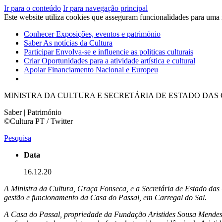
Ir para o conteúdo
Ir para navegação principal
Este website utiliza cookies que asseguram funcionalidades para uma
Conhecer
Exposições, eventos e património
Saber
As notícias da Cultura
Participar
Envolva-se e influencie as politicas culturais
Criar
Oportunidades para a atividade artística e cultural
Apoiar
Financiamento Nacional e Europeu
MINISTRA DA CULTURA E SECRETÁRIA DE ESTADO DA
Saber | Património
©Cultura PT / Twitter
Pesquisa
Data
16.12.20
A Ministra da Cultura, Graça Fonseca, e a Secretária de Estado das
gestão e funcionamento da Casa do Passal, em Carregal do Sal.
A Casa do Passal, propriedade da Fundação Aristides Sousa Mendes, 