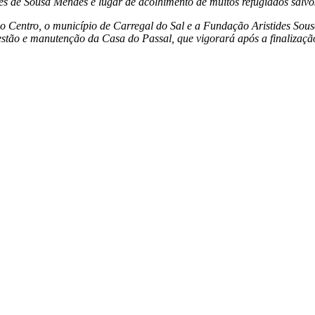
ides de Sousa Mendes e lugar de acolhimento de muitos refugiados salv
 Centro, o município de Carregal do Sal e a Fundação Aristides Sousa
 gestão e manutenção da Casa do Passal, que vigorará após a finaliza