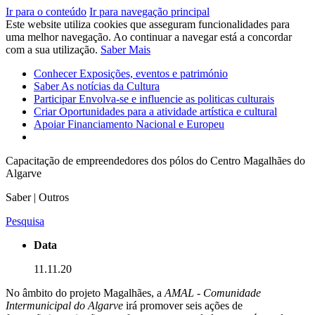
Ir para o conteúdo
Ir para navegação principal
Este website utiliza cookies que asseguram funcionalidades para
uma melhor navegação. Ao continuar a navegar está a concordar
com a sua utilização.
Saber Mais
Conhecer
Exposições, eventos e património
Saber
As notícias da Cultura
Participar
Envolva-se e influencie as politicas culturais
Criar
Oportunidades para a atividade artística e cultural
Apoiar
Financiamento Nacional e Europeu
Capacitação de empreendedores dos pólos do Centro Magalhães do
Algarve
Saber | Outros
Pesquisa
Data
11.11.20
No âmbito do projeto Magalhães, a
AMAL - Comunidade
Intermunicipal do Algarve
irá promover seis ações de