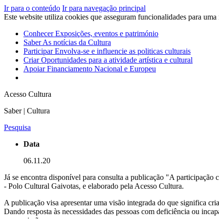
Ir para o conteúdo
Ir para navegação principal
Este website utiliza cookies que asseguram funcionalidades para uma
Conhecer
Exposições, eventos e património
Saber
As notícias da Cultura
Participar
Envolva-se e influencie as politicas culturais
Criar
Oportunidades para a atividade artística e cultural
Apoiar
Financiamento Nacional e Europeu
Acesso Cultura
Saber | Cultura
Pesquisa
Data
06.11.20
Já se encontra disponível para consulta a publicação "A participação
- Polo Cultural Gaivotas, e elaborado pela Acesso Cultura.
A publicação visa apresentar uma visão integrada do que significa cria
Dando resposta às necessidades das pessoas com deficiência ou incap