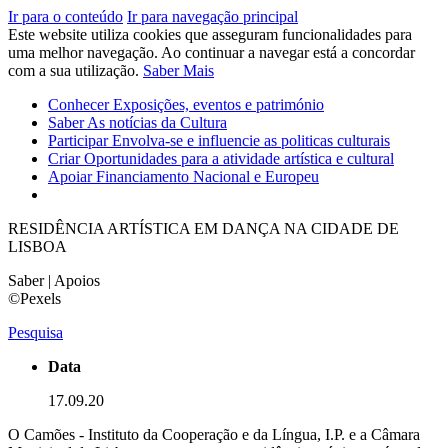
Ir para o conteúdo
Ir para navegação principal
Este website utiliza cookies que asseguram funcionalidades para
uma melhor navegação. Ao continuar a navegar está a concordar
com a sua utilização.
Saber Mais
Conhecer
Exposições, eventos e património
Saber
As notícias da Cultura
Participar
Envolva-se e influencie as politicas culturais
Criar
Oportunidades para a atividade artística e cultural
Apoiar
Financiamento Nacional e Europeu
RESIDÊNCIA ARTÍSTICA EM DANÇA NA CIDADE DE
LISBOA
Saber | Apoios
©Pexels
Pesquisa
Data
17.09.20
O Camões - Instituto da Cooperação e da Língua, I.P. e a Câmara