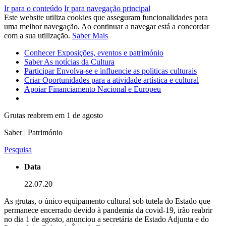
Ir para o conteúdo
Ir para navegação principal
Este website utiliza cookies que asseguram funcionalidades para
uma melhor navegação. Ao continuar a navegar está a concordar
com a sua utilização.
Saber Mais
Conhecer
Exposições, eventos e património
Saber
As notícias da Cultura
Participar
Envolva-se e influencie as politicas culturais
Criar
Oportunidades para a atividade artística e cultural
Apoiar
Financiamento Nacional e Europeu
Grutas reabrem em 1 de agosto
Saber | Património
Pesquisa
Data
22.07.20
As grutas, o único equipamento cultural sob tutela do Estado que
permanece encerrado devido à pandemia da covid-19, irão reabrir
no dia 1 de agosto, anunciou a secretária de Estado Adjunta e do