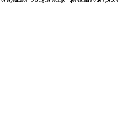
 os espetáculos "O Burguês Fidalgo", que estreia a 6 de agosto, e