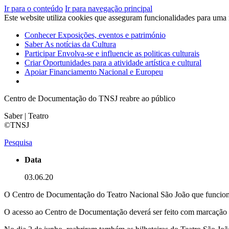
Ir para o conteúdo
Ir para navegação principal
Este website utiliza cookies que asseguram funcionalidades para uma
Conhecer
Exposições, eventos e património
Saber
As notícias da Cultura
Participar
Envolva-se e influencie as politicas culturais
Criar
Oportunidades para a atividade artística e cultural
Apoiar
Financiamento Nacional e Europeu
Centro de Documentação do TNSJ reabre ao público
Saber | Teatro
©TNSJ
Pesquisa
Data
03.06.20
O Centro de Documentação do Teatro Nacional São João que funciona
O acesso ao Centro de Documentação deverá ser feito com marcação p