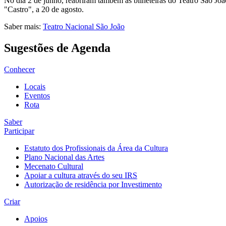
No dia 2 de junho, reabriram também as bilheteiras do Teatro São João
"Castro", a 20 de agosto.
Saber mais:
Teatro Nacional São João
Sugestões de Agenda
Conhecer
Locais
Eventos
Rota
Saber
Participar
Estatuto dos Profissionais da Área da Cultura
Plano Nacional das Artes
Mecenato Cultural
Apoiar a cultura através do seu IRS
Autorização de residência por Investimento
Criar
Apoios