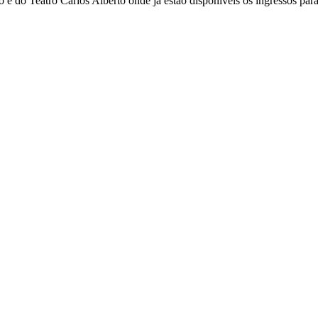
 e do Teatro Carlos Alberto onde já estão disponíveis os ingressos para