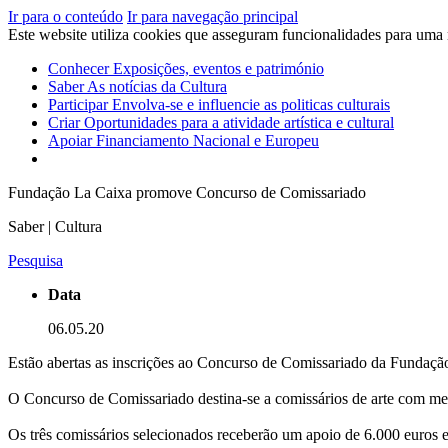
Ir para o conteúdo
Ir para navegação principal
Este website utiliza cookies que asseguram funcionalidades para uma
Conhecer
Exposições, eventos e património
Saber
As notícias da Cultura
Participar
Envolva-se e influencie as politicas culturais
Criar
Oportunidades para a atividade artística e cultural
Apoiar
Financiamento Nacional e Europeu
Fundação La Caixa promove Concurso de Comissariado
Saber | Cultura
Pesquisa
Data
06.05.20
Estão abertas as inscrições ao Concurso de Comissariado da Fundaçã
O Concurso de Comissariado destina-se a comissários de arte com me
Os três comissários selecionados receberão um apoio de 6.000 euros e