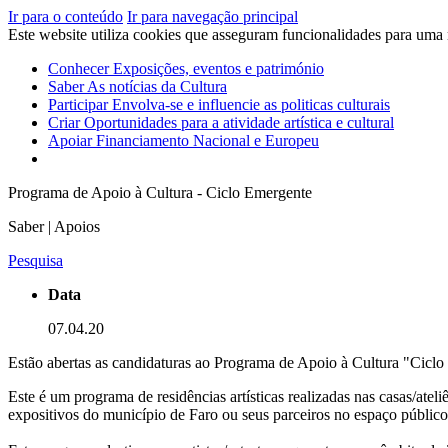
Ir para o conteúdo
Ir para navegação principal
Este website utiliza cookies que asseguram funcionalidades para uma
Conhecer
Exposições, eventos e património
Saber
As notícias da Cultura
Participar
Envolva-se e influencie as politicas culturais
Criar
Oportunidades para a atividade artística e cultural
Apoiar
Financiamento Nacional e Europeu
Programa de Apoio à Cultura - Ciclo Emergente
Saber | Apoios
Pesquisa
Data
07.04.20
Estão abertas as candidaturas ao Programa de Apoio à Cultura "Ciclo 
Este é um programa de residências artísticas realizadas nas casas/ate
expositivos do município de Faro ou seus parceiros no espaço público