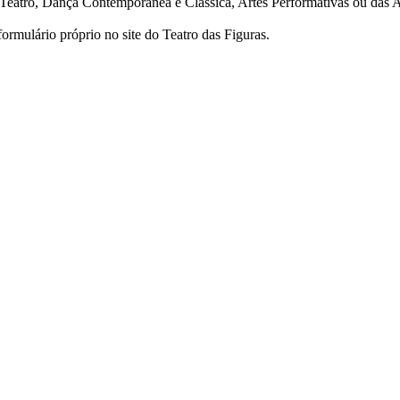
o Teatro, Dança Contemporânea e Clássica, Artes Performativas ou das A
formulário próprio no site do Teatro das Figuras.