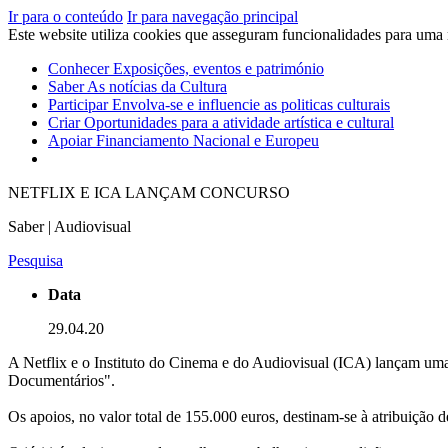
Ir para o conteúdo
Ir para navegação principal
Este website utiliza cookies que asseguram funcionalidades para uma
Conhecer
Exposições, eventos e património
Saber
As notícias da Cultura
Participar
Envolva-se e influencie as politicas culturais
Criar
Oportunidades para a atividade artística e cultural
Apoiar
Financiamento Nacional e Europeu
NETFLIX E ICA LANÇAM CONCURSO
Saber | Audiovisual
Pesquisa
Data
29.04.20
A Netflix e o Instituto do Cinema e do Audiovisual (ICA) lançam uma 
Documentários".
Os apoios, no valor total de 155.000 euros, destinam-se à atribuição de