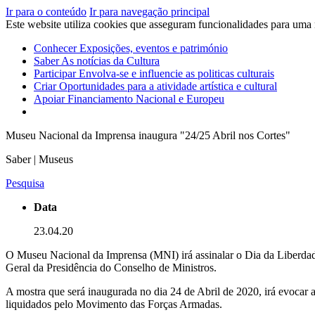
Ir para o conteúdo
Ir para navegação principal
Este website utiliza cookies que asseguram funcionalidades para uma
Conhecer
Exposições, eventos e património
Saber
As notícias da Cultura
Participar
Envolva-se e influencie as politicas culturais
Criar
Oportunidades para a atividade artística e cultural
Apoiar
Financiamento Nacional e Europeu
Museu Nacional da Imprensa inaugura "24/25 Abril nos Cortes"
Saber | Museus
Pesquisa
Data
23.04.20
O Museu Nacional da Imprensa (MNI) irá assinalar o Dia da Liberdade 
Geral da Presidência do Conselho de Ministros.
A mostra que será inaugurada no dia 24 de Abril de 2020, irá evocar
liquidados pelo Movimento das Forças Armadas.