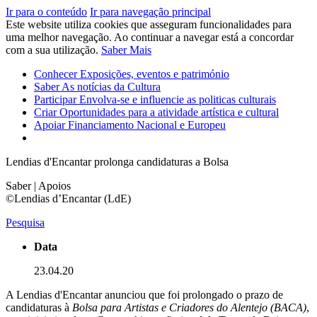
Ir para o conteúdo
Ir para navegação principal
Este website utiliza cookies que asseguram funcionalidades para
uma melhor navegação. Ao continuar a navegar está a concordar
com a sua utilização.
Saber Mais
Conhecer
Exposições, eventos e património
Saber
As notícias da Cultura
Participar
Envolva-se e influencie as politicas culturais
Criar
Oportunidades para a atividade artística e cultural
Apoiar
Financiamento Nacional e Europeu
Lendias d'Encantar prolonga candidaturas a Bolsa
Saber | Apoios
©Lendias d’Encantar (LdE)
Pesquisa
Data
23.04.20
A Lendias d'Encantar anunciou que foi prolongado o prazo de
candidaturas à
Bolsa para Artistas e Criadores do Alentejo (BACA)
,