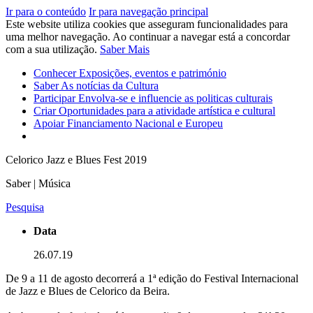
Ir para o conteúdo
Ir para navegação principal
Este website utiliza cookies que asseguram funcionalidades para
uma melhor navegação. Ao continuar a navegar está a concordar
com a sua utilização.
Saber Mais
Conhecer
Exposições, eventos e património
Saber
As notícias da Cultura
Participar
Envolva-se e influencie as politicas culturais
Criar
Oportunidades para a atividade artística e cultural
Apoiar
Financiamento Nacional e Europeu
Celorico Jazz e Blues Fest 2019
Saber | Música
Pesquisa
Data
26.07.19
De 9 a 11 de agosto decorrerá a 1ª edição do Festival Internacional
de Jazz e Blues de Celorico da Beira.