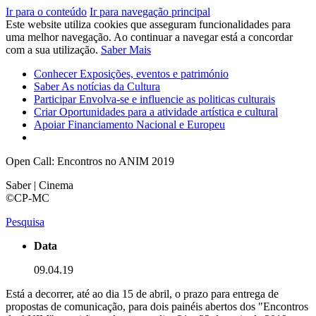
Ir para o conteúdo
Ir para navegação principal
Este website utiliza cookies que asseguram funcionalidades para
uma melhor navegação. Ao continuar a navegar está a concordar
com a sua utilização.
Saber Mais
Conhecer
Exposições, eventos e património
Saber
As notícias da Cultura
Participar
Envolva-se e influencie as politicas culturais
Criar
Oportunidades para a atividade artística e cultural
Apoiar
Financiamento Nacional e Europeu
Open Call: Encontros no ANIM 2019
Saber | Cinema
©CP-MC
Pesquisa
Data
09.04.19
Está a decorrer, até ao dia 15 de abril, o prazo para entrega de
propostas de comunicação, para dois painéis abertos dos "Encontros