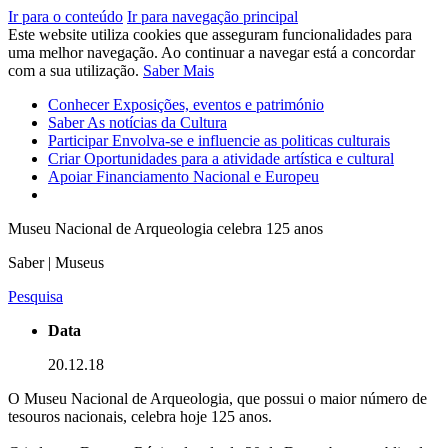
Ir para o conteúdo
Ir para navegação principal
Este website utiliza cookies que asseguram funcionalidades para
uma melhor navegação. Ao continuar a navegar está a concordar
com a sua utilização.
Saber Mais
Conhecer
Exposições, eventos e património
Saber
As notícias da Cultura
Participar
Envolva-se e influencie as politicas culturais
Criar
Oportunidades para a atividade artística e cultural
Apoiar
Financiamento Nacional e Europeu
Museu Nacional de Arqueologia celebra 125 anos
Saber | Museus
Pesquisa
Data
20.12.18
O Museu Nacional de Arqueologia, que possui o maior número de
tesouros nacionais, celebra hoje 125 anos.