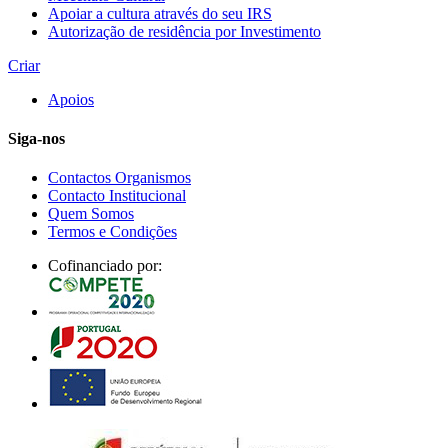
Apoiar a cultura através do seu IRS
Autorização de residência por Investimento
Criar
Apoios
Siga-nos
Contactos Organismos
Contacto Institucional
Quem Somos
Termos e Condições
Cofinanciado por: