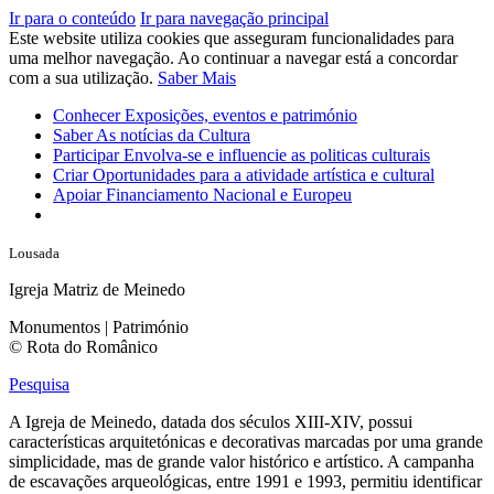
Ir para o conteúdo
Ir para navegação principal
Este website utiliza cookies que asseguram funcionalidades para
uma melhor navegação. Ao continuar a navegar está a concordar
com a sua utilização.
Saber Mais
Conhecer
Exposições, eventos e património
Saber
As notícias da Cultura
Participar
Envolva-se e influencie as politicas culturais
Criar
Oportunidades para a atividade artística e cultural
Apoiar
Financiamento Nacional e Europeu
Lousada
Igreja Matriz de Meinedo
Monumentos | Património
© Rota do Românico
Pesquisa
A Igreja de Meinedo, datada dos séculos XIII-XIV, possui
características arquitetónicas e decorativas marcadas por uma grande
simplicidade, mas de grande valor histórico e artístico. A campanha
de escavações arqueológicas, entre 1991 e 1993, permitiu identificar