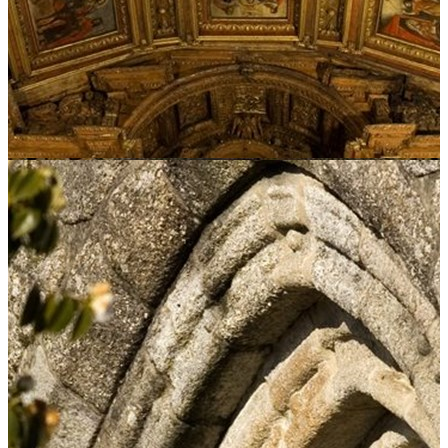
Email:
dsbc.drcn@culturanorte.gov.pt; rotadoromanico@valsousa.pt
Website:
paroquiademeinedo.com
Sugestões de Agenda
Conhecer
Locais
Eventos
Rota
Saber
Participar
Estatuto dos Profissionais da Área da Cultura
Plano Nacional das Artes
Mecenato Cultural
Apoiar a cultura através do seu IRS
Autorização de residência por Investimento
Criar
Apoios