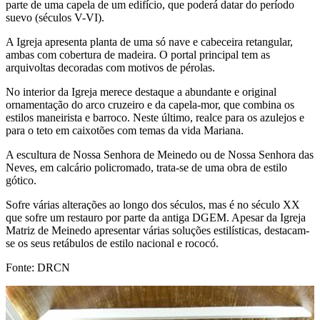
parte de uma capela de um edifício, que poderá datar do período
suevo (séculos V-VI).
A Igreja apresenta planta de uma só nave e cabeceira retangular,
ambas com cobertura de madeira. O portal principal tem as
arquivoltas decoradas com motivos de pérolas.
No interior da Igreja merece destaque a abundante e original
ornamentação do arco cruzeiro e da capela-mor, que combina os
estilos maneirista e barroco. Neste último, realce para os azulejos e
para o teto em caixotões com temas da vida Mariana.
A escultura de Nossa Senhora de Meinedo ou de Nossa Senhora das
Neves, em calcário policromado, trata-se de uma obra de estilo
gótico.
Sofre várias alterações ao longo dos séculos, mas é no século XX
que sofre um restauro por parte da antiga DGEM. Apesar da Igreja
Matriz de Meinedo apresentar várias soluções estilísticas, destacam-
se os seus retábulos de estilo nacional e rococó.
Fonte: DRCN