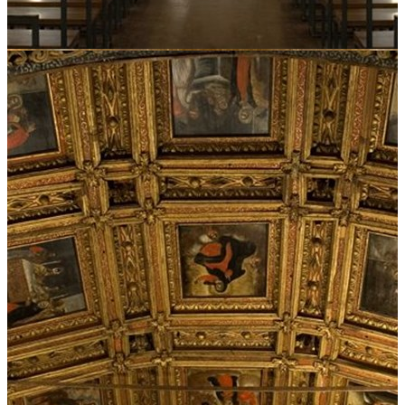
01
02
03
Como chegar
Plus Code:
6PXV+F3 Meinedo
Lugar da Igreja, 4620 Lousada
Ver direções
Lousada -
Ver direções
Horário
Sob consulta
Preço
Entrada livre
Contacto
Tel.: (+351)
255 810 706 / (+351) 226 197 080 - DRC Norte