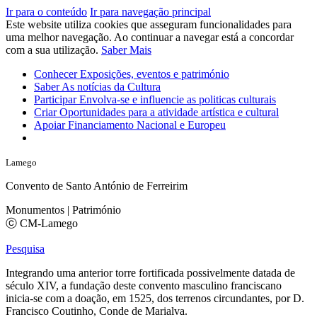
Ir para o conteúdo
Ir para navegação principal
Este website utiliza cookies que asseguram funcionalidades para
uma melhor navegação. Ao continuar a navegar está a concordar
com a sua utilização.
Saber Mais
Conhecer
Exposições, eventos e património
Saber
As notícias da Cultura
Participar
Envolva-se e influencie as politicas culturais
Criar
Oportunidades para a atividade artística e cultural
Apoiar
Financiamento Nacional e Europeu
Lamego
Convento de Santo António de Ferreirim
Monumentos | Património
ⓒ CM-Lamego
Pesquisa
Integrando uma anterior torre fortificada possivelmente datada de
século XIV, a fundação deste convento masculino franciscano
inicia-se com a doação, em 1525, dos terrenos circundantes, por D.
Francisco Coutinho, Conde de Marialva.