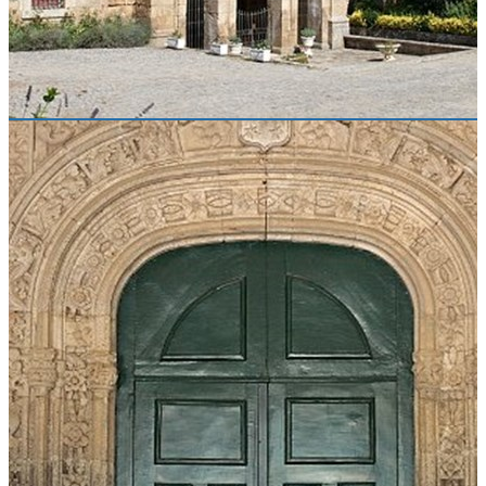
Tel.: (+351) 254 698 059 / (+351)
254 600 230 - Museu de
Lamego
Email: valedovarosa.visitar@culturanorte.gov.pt
Website:
valedovarosa.gov.pt
Sugestões de Agenda
Conhecer
Locais
Eventos
Rota
Saber
Participar
Estatuto dos Profissionais da Área da Cultura
Plano Nacional das Artes
Mecenato Cultural
Apoiar a cultura através do seu IRS