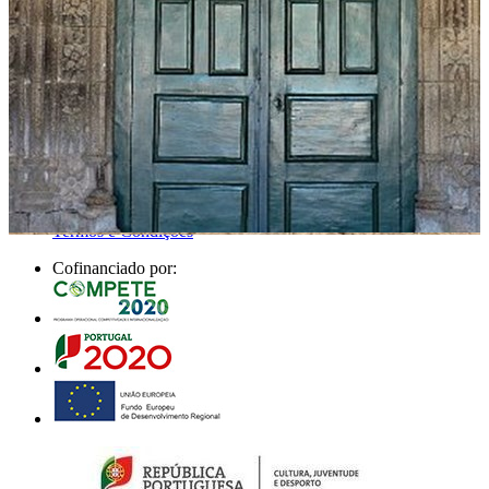
Autorização de residência por Investimento
Criar
Apoios
Siga-nos
Contactos Organismos
Contacto Institucional
Quem Somos
Termos e Condições
Cofinanciado por: