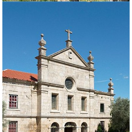
01
02
03
Como chegar
Plus Code:
363F+5R Ferreirim
Avenida Mestres Pintores de Ferreirim, 5100-482 Ferreirim
Ver direções
Lamego -
Ver direções
Horário
Terça-feira a domingo: 10h00 - 13h00 / 14h00 - 18h00
Encerra nos dias 1 de janeiro, 1 de maio, Domingo de Páscoa,
Feriado Municipal de Lamego (8 de setembro) e Dia de Natal
(25 de dezembro)
Preço
Bilhete geral: 3€
Contacto