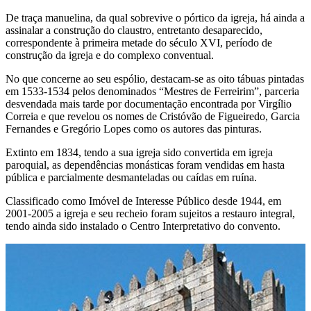
De traça manuelina, da qual sobrevive o pórtico da igreja, há ainda a
assinalar a construção do claustro, entretanto desaparecido,
correspondente à primeira metade do século XVI, período de
construção da igreja e do complexo conventual.
No que concerne ao seu espólio, destacam-se as oito tábuas pintadas
em 1533-1534 pelos denominados “Mestres de Ferreirim”, parceria
desvendada mais tarde por documentação encontrada por Virgílio
Correia e que revelou os nomes de Cristóvão de Figueiredo, Garcia
Fernandes e Gregório Lopes como os autores das pinturas.
Extinto em 1834, tendo a sua igreja sido convertida em igreja
paroquial, as dependências monásticas foram vendidas em hasta
pública e parcialmente desmanteladas ou caídas em ruína.
Classificado como Imóvel de Interesse Público desde 1944, em
2001-2005 a igreja e seu recheio foram sujeitos a restauro integral,
tendo ainda sido instalado o Centro Interpretativo do convento.