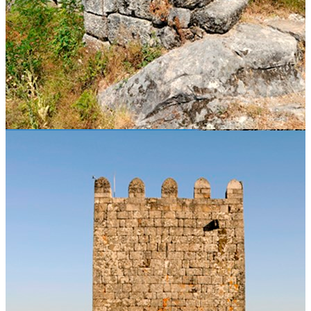
01
02
03
Como chegar
Plus Code:
9W7X+C6 Carvalho
Lugar do Castelo, Arnoia, Celorico de Basto
Ver direções
Celorico de Basto -
Ver direções
Horário