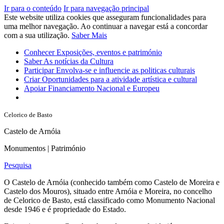
Ir para o conteúdo
Ir para navegação principal
Este website utiliza cookies que asseguram funcionalidades para
uma melhor navegação. Ao continuar a navegar está a concordar
com a sua utilização.
Saber Mais
Conhecer
Exposições, eventos e património
Saber
As notícias da Cultura
Participar
Envolva-se e influencie as politicas culturais
Criar
Oportunidades para a atividade artística e cultural
Apoiar
Financiamento Nacional e Europeu
Celorico de Basto
Castelo de Arnóia
Monumentos | Património
Pesquisa
O Castelo de Arnóia (conhecido também como Castelo de Moreira e
Castelo dos Mouros), situado entre Arnóia e Moreira, no concelho
de Celorico de Basto, está classificado como Monumento Nacional
desde 1946 e é propriedade do Estado.