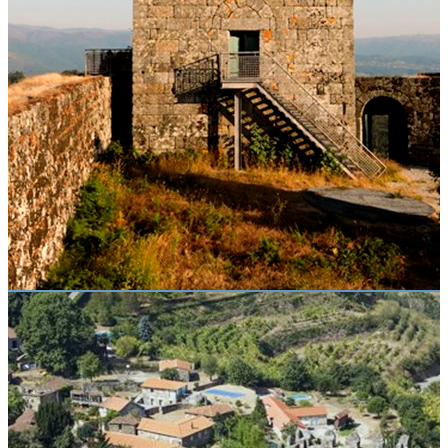
Contactar Posto de Turismo
Preço
Contactar Posto de Turismo
Contacto
Tel.: (+351) 255 323 100
Email: lojaturismo@cm-celoricobasto.pt
Website:
mun-celoricodebasto.pt
Sugestões de Agenda
Conhecer
Locais
Eventos
Rota
Saber
Participar
Estatuto dos Profissionais da Área da Cultura