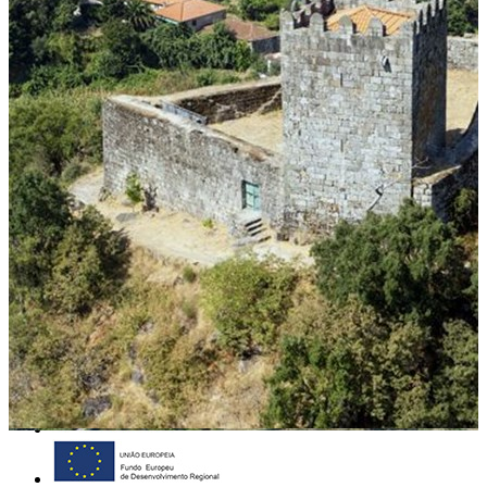
Plano Nacional das Artes
Mecenato Cultural
Apoiar a cultura através do seu IRS
Autorização de residência por Investimento
Criar
Apoios
Siga-nos
Contactos Organismos
Contacto Institucional
Quem Somos
Termos e Condições
Cofinanciado por: