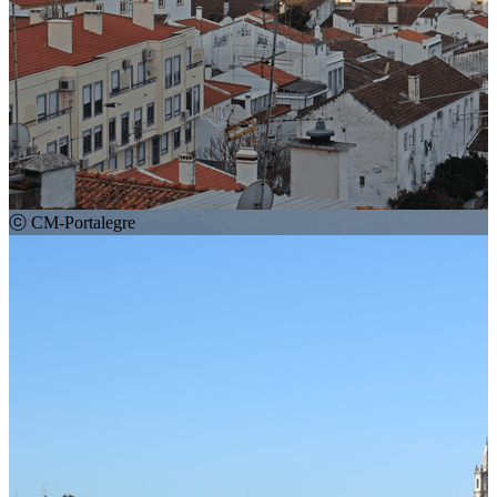
ⓒ CM-Portalegre
01
02
03
Como chegar
Plus Code:
7HR9+9Q Portalegre
R. Luís Barahona 8, 7300-158 Portalegre
Ver direções
Portalegre -
Ver direções