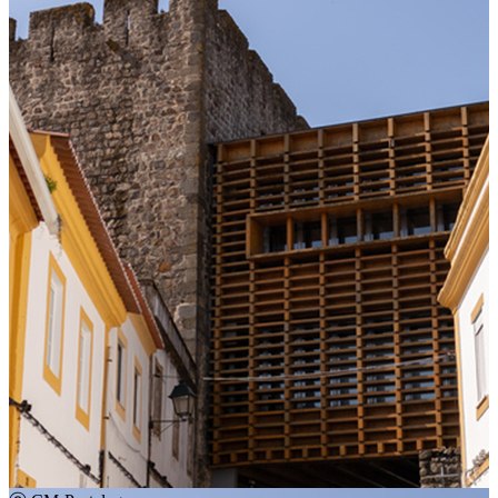
Saber
Participar
Estatuto dos Profissionais da Área da Cultura
Plano Nacional das Artes
Mecenato Cultural
Apoiar a cultura através do seu IRS
Autorização de residência por Investimento
Criar
Apoios
Siga-nos
Contactos Organismos
Contacto Institucional
Quem Somos
Termos e Condições
Cofinanciado por: