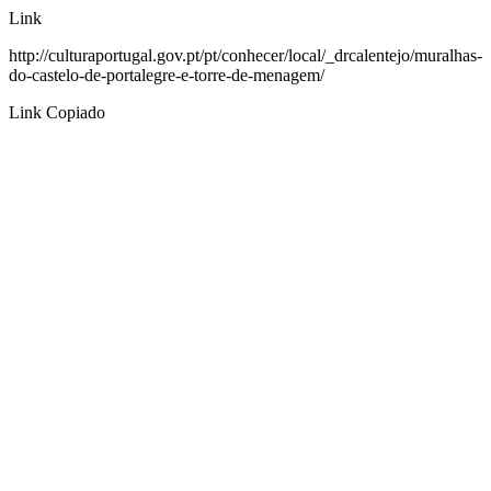
Link
http://culturaportugal.gov.pt/pt/conhecer/local/_drcalentejo/muralhas-
do-castelo-de-portalegre-e-torre-de-menagem/
Link Copiado