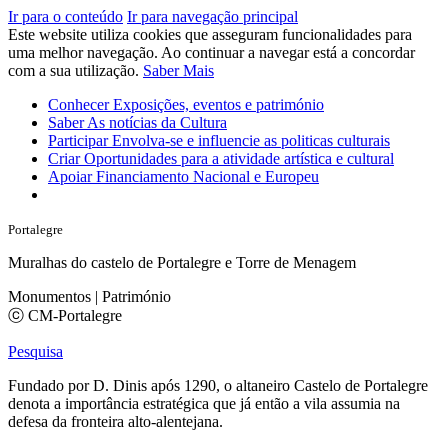
Ir para o conteúdo
Ir para navegação principal
Este website utiliza cookies que asseguram funcionalidades para
uma melhor navegação. Ao continuar a navegar está a concordar
com a sua utilização.
Saber Mais
Conhecer
Exposições, eventos e património
Saber
As notícias da Cultura
Participar
Envolva-se e influencie as politicas culturais
Criar
Oportunidades para a atividade artística e cultural
Apoiar
Financiamento Nacional e Europeu
Portalegre
Muralhas do castelo de Portalegre e Torre de Menagem
Monumentos | Património
ⓒ CM-Portalegre
Pesquisa
Fundado por D. Dinis após 1290, o altaneiro Castelo de Portalegre
denota a importância estratégica que já então a vila assumia na
defesa da fronteira alto-alentejana.