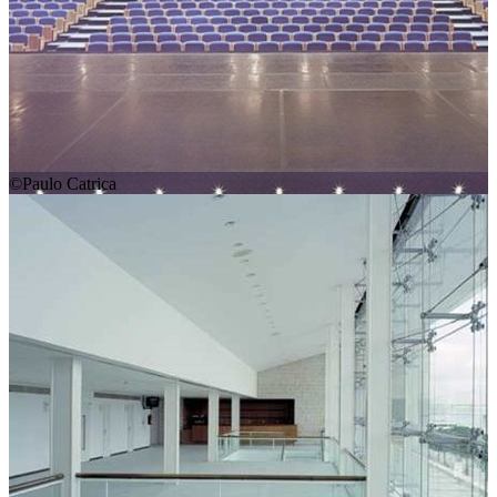
©Paulo Catrica
01
02
03
Como chegar
Plus Code:
QW64+9M Lisbon
Passeio do Neptuno - Parque das Nações - 1990-193 Lisboa
Comboio - Gare do Oriente
Metro - Estação do Oriente ou Estação de Cabo Ruivo
Autocarro - 400, 728, 781