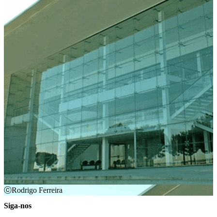
Sugestões de Agenda
Conhecer
Locais
Eventos
Rota
Saber
Participar
Estatuto dos Profissionais da Área da Cultura
Plano Nacional das Artes
Mecenato Cultural
Apoiar a cultura através do seu IRS
Autorização de residência por Investimento
Criar
Apoios
ⓒRodrigo Ferreira
Siga-nos