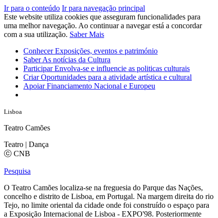
Ir para o conteúdo
Ir para navegação principal
Este website utiliza cookies que asseguram funcionalidades para
uma melhor navegação. Ao continuar a navegar está a concordar
com a sua utilização.
Saber Mais
Conhecer
Exposições, eventos e património
Saber
As notícias da Cultura
Participar
Envolva-se e influencie as politicas culturais
Criar
Oportunidades para a atividade artística e cultural
Apoiar
Financiamento Nacional e Europeu
Lisboa
Teatro Camões
Teatro | Dança
ⓒ CNB
Pesquisa
O Teatro Camões localiza-se na freguesia do Parque das Nações,
concelho e distrito de Lisboa, em Portugal. Na margem direita do rio
Tejo, no limite oriental da cidade onde foi construído o espaço para
a Exposição Internacional de Lisboa - EXPO'98. Posteriormente