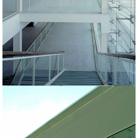
Ver direções
Lisboa -
Ver direções
Horário
Quarta-feira a domingo: 13h00 - 18h00 (01 de novembro a 30
de abril)
Quarta-feira a domingo: 14h00 - 19h00 (01 de maio a 31 de
outubro)
Encerrado durante o mês de agosto
Preço
Saber mais:
Bilheteira
Contacto
Tel.: (+351) 218 923 470
Email: info@cnb.pt
Website:
cnb.pt