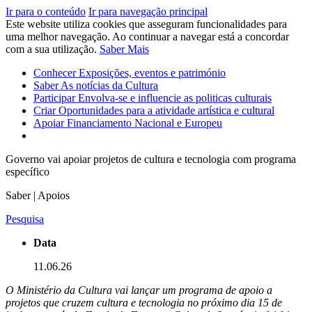
Ir para o conteúdo
Ir para navegação principal
Este website utiliza cookies que asseguram funcionalidades para
uma melhor navegação. Ao continuar a navegar está a concordar
com a sua utilização.
Saber Mais
Conhecer
Exposições, eventos e património
Saber
As notícias da Cultura
Participar
Envolva-se e influencie as politicas culturais
Criar
Oportunidades para a atividade artística e cultural
Apoiar
Financiamento Nacional e Europeu
Governo vai apoiar projetos de cultura e tecnologia com programa
específico
Saber | Apoios
Pesquisa
Data
11.06.26
O Ministério da Cultura vai lançar um programa de apoio a
projetos que cruzem cultura e tecnologia no próximo dia 15 de