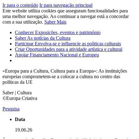
Ir para o conteúdo
Ir para navegação principal
Este website utiliza cookies que asseguram funcionalidades para
uma melhor navegação. Ao continuar a navegar está a concordar
com a sua utilização.
Saber Mais
Conhecer
Exposições, eventos e património
Saber
As notícias da Cultura
Participar
Envolva-se e influencie as politicas culturais
Criar
Oportunidades para a atividade artística e cultural
Apoiar
Financiamento Nacional e Europeu
«Europa para a Cultura, Cultura para a Europa»: As instituições
europeias comprometem-se a colocar a cultura no centro das
políticas da UE
Saber | Cultura
©Europa Criativa
Pesquisa
Data
19.06.26