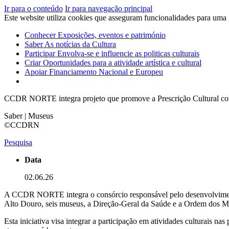
Ir para o conteúdo
Ir para navegação principal
Este website utiliza cookies que asseguram funcionalidades para uma
Conhecer
Exposições, eventos e património
Saber
As notícias da Cultura
Participar
Envolva-se e influencie as politicas culturais
Criar
Oportunidades para a atividade artística e cultural
Apoiar
Financiamento Nacional e Europeu
CCDR NORTE integra projeto que promove a Prescrição Cultural com
Saber | Museus
©CCDRN
Pesquisa
Data
02.06.26
A CCDR NORTE integra o consórcio responsável pelo desenvolvimento
Alto Douro, seis museus, a Direção-Geral da Saúde e a Ordem dos Méd
Esta iniciativa visa integrar a participação em atividades culturais n