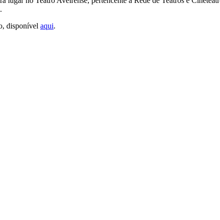
á lugar no Teatro Aveirense, pertencente à Rede de Teatros e Cineteat
.
io, disponível
aqui
.