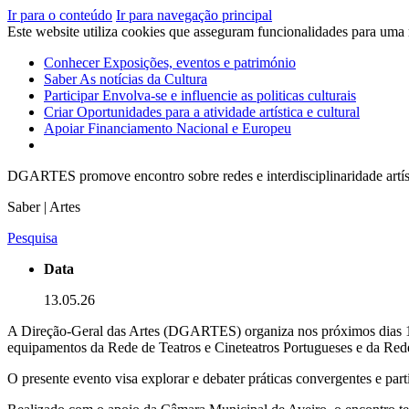
Ir para o conteúdo
Ir para navegação principal
Este website utiliza cookies que asseguram funcionalidades para uma
Conhecer
Exposições, eventos e património
Saber
As notícias da Cultura
Participar
Envolva-se e influencie as politicas culturais
Criar
Oportunidades para a atividade artística e cultural
Apoiar
Financiamento Nacional e Europeu
DGARTES promove encontro sobre redes e interdisciplinaridade artís
Saber | Artes
Pesquisa
Data
13.05.26
A Direção-Geral das Artes (DGARTES) organiza nos próximos dias 15 e
equipamentos da Rede de Teatros e Cineteatros Portugueses e da Re
O presente evento visa explorar e debater práticas convergentes e part