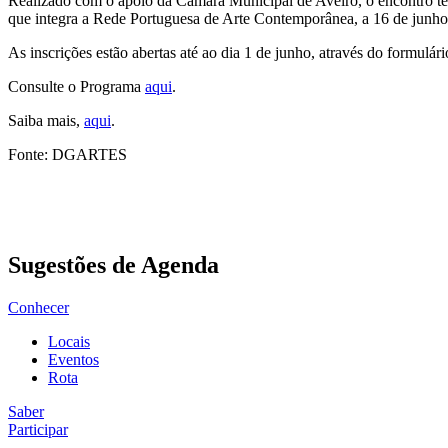
Realizado com o apoio da Câmara Municipal de Aveiro, o encontro ter
que integra a Rede Portuguesa de Arte Contemporânea, a 16 de junho
As inscrições estão abertas até ao dia 1 de junho, através do formulár
Consulte o Programa
aqui
.
Saiba mais,
aqui
.
Fonte: DGARTES
Sugestões de Agenda
Conhecer
Locais
Eventos
Rota
Saber
Participar