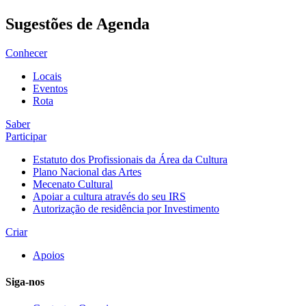
Sugestões de Agenda
Conhecer
Locais
Eventos
Rota
Saber
Participar
Estatuto dos Profissionais da Área da Cultura
Plano Nacional das Artes
Mecenato Cultural
Apoiar a cultura através do seu IRS
Autorização de residência por Investimento
Criar
Apoios
Siga-nos