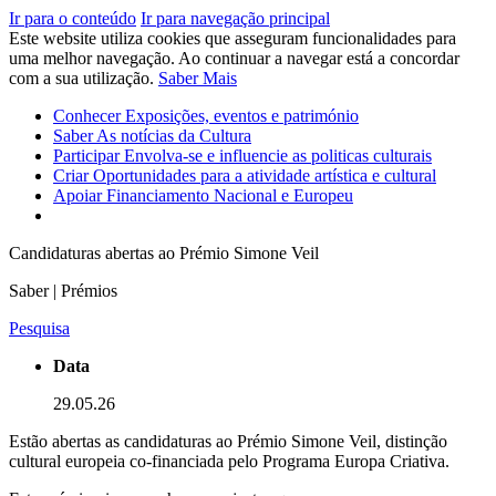
Ir para o conteúdo
Ir para navegação principal
Este website utiliza cookies que asseguram funcionalidades para
uma melhor navegação. Ao continuar a navegar está a concordar
com a sua utilização.
Saber Mais
Conhecer
Exposições, eventos e património
Saber
As notícias da Cultura
Participar
Envolva-se e influencie as politicas culturais
Criar
Oportunidades para a atividade artística e cultural
Apoiar
Financiamento Nacional e Europeu
Candidaturas abertas ao Prémio Simone Veil
Saber | Prémios
Pesquisa
Data
29.05.26
Estão abertas as candidaturas ao Prémio Simone Veil, distinção
cultural europeia co-financiada pelo Programa Europa Criativa.