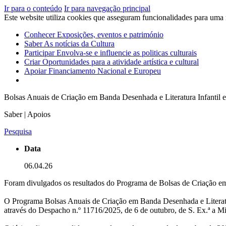
Ir para o conteúdo
Ir para navegação principal
Este website utiliza cookies que asseguram funcionalidades para uma
Conhecer
Exposições, eventos e património
Saber
As notícias da Cultura
Participar
Envolva-se e influencie as politicas culturais
Criar
Oportunidades para a atividade artística e cultural
Apoiar
Financiamento Nacional e Europeu
Bolsas Anuais de Criação em Banda Desenhada e Literatura Infantil e
Saber | Apoios
Pesquisa
Data
06.04.26
Foram divulgados os resultados do Programa de Bolsas de Criação em B
O Programa Bolsas Anuais de Criação em Banda Desenhada e Literatura 
através do Despacho n.º 11716/2025, de 6 de outubro, de S. Ex.ª a Mi