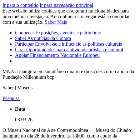
Ir para o conteúdo
Ir para navegação principal
Este website utiliza cookies que asseguram funcionalidades para
uma melhor navegação. Ao continuar a navegar está a concordar
com a sua utilização.
Saber Mais
Conhecer
Exposições, eventos e património
Saber
As notícias da Cultura
Participar
Envolva-se e influencie as politicas culturais
Criar
Oportunidades para a atividade artística e cultural
Apoiar
Financiamento Nacional e Europeu
MNAC inaugura em simultâneo quatro exposições com o apoio da
Fundação Millennium bcp
Saber | Museus
Pesquisa
Data
03.03.26
O Museu Nacional de Arte Contemporânea — Museu do Chiado
inaugura no dia 26 de fevereiro, às 18h00, com o apoio da